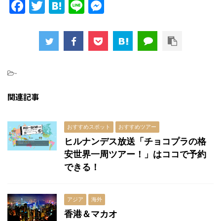
F
T
H
Li
M
a
w
at
n
e
c
itt
e
e
s
e
er
n
s
b
a
e
-
o
n
関連記事
o
g
k
er
おすすめスポット
おすすめツアー
ヒルナンデス放送「チョコプラの格
安世界一周ツアー！」はココで予約
できる！
アジア
海外
香港＆マカオ