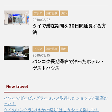
アジア
旅行記事
海外
2019/03/26
タイで滞在期間を30日間延長する方
法
アジア
旅行記事
海外
2019/03/15
バンコク長期滞在で泊ったホテル・
ゲストハウス
New travel
ハワイでダイビングライセンス取得したショップが最高だ
った！
タイのソンクラン(水かけ祭り)はこうやって楽しむ！