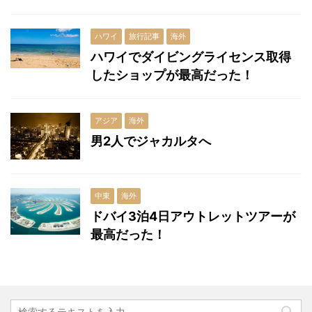
ハワイ
旅行記事
海外
ハワイでダイビングライセンス取得
したショップが最高だった！
アジア
海外
男2人でジャカルタへ
中東
海外
ドバイ3泊4日アウトレットツアーが
最高だった！