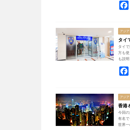
アジア
タイ
タイで
方も使
も説明
アジア
香港
今回の
有名で
世界一