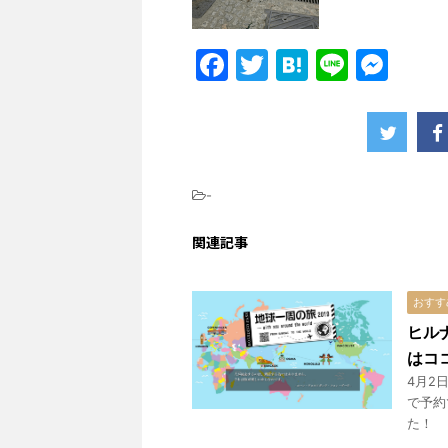
F
T
H
Li
M
a
w
at
n
e
c
itt
e
e
s
e
er
n
s
b
a
e
-
o
n
関連記事
o
g
k
er
おすす
ヒル
はコ
4月2
で予約
た！