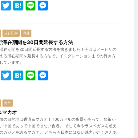
F
T
H
Li
M
a
w
at
n
e
c
itt
e
e
s
e
er
n
s
旅行記事
海外
b
a
e
で滞在期間を30日間延長する方法
滞在期間を30日間延長する方法を書きました！今回はノービザの
o
n
える滞在期間を延長する方法で、イミグレーションまでの行き方
o
g
しています。
k
er
F
T
H
Li
M
a
w
at
n
e
c
itt
e
e
s
e
er
n
s
海外
b
a
e
＆マカオ
旅の目的地は香港＆マカオ！ 100万ドルの夜景があって、飲茶が
o
n
、中国であって中国ではない香港。 そして今やラスベガスを超え
o
g
のカジノを誇るマカオ。 どちらも日本にはない魅力がたくさんあ