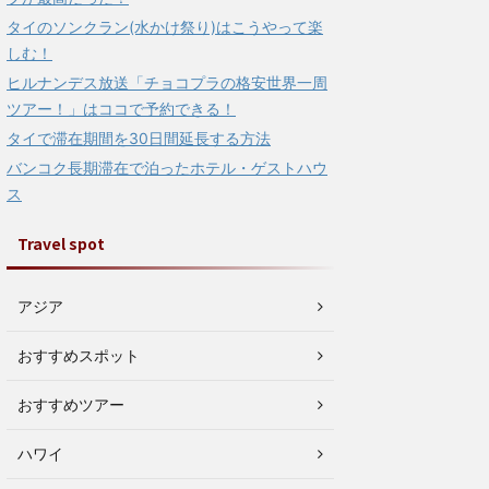
タイのソンクラン(水かけ祭り)はこうやって楽
しむ！
ヒルナンデス放送「チョコプラの格安世界一周
ツアー！」はココで予約できる！
タイで滞在期間を30日間延長する方法
バンコク長期滞在で泊ったホテル・ゲストハウ
ス
Travel spot
アジア
おすすめスポット
おすすめツアー
ハワイ