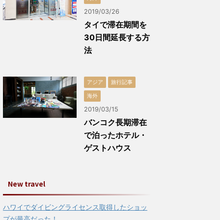
2019/03/26
タイで滞在期間を
30日間延長する方
法
アジア
旅行記事
海外
2019/03/15
バンコク長期滞在
で泊ったホテル・
ゲストハウス
New travel
ハワイでダイビングライセンス取得したショッ
プが最高だった！