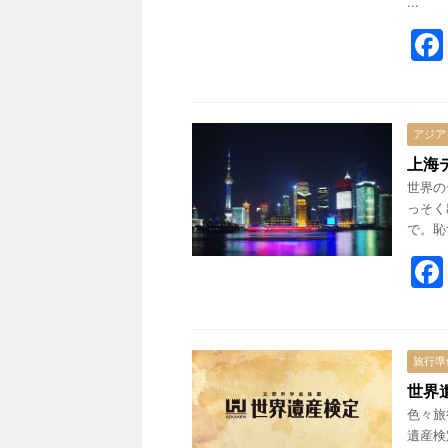
...
アジア
上海
世界の
っそく
で。恥
旅行準
世界
色々旅
遺産検