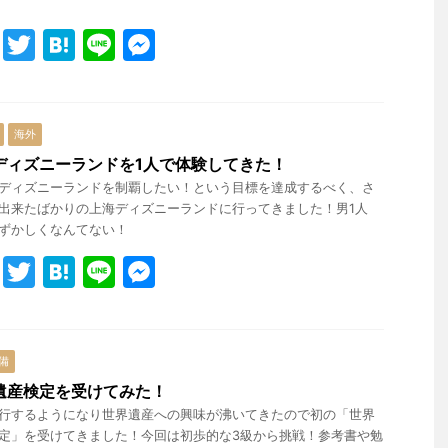
k
er
F
T
H
Li
M
a
w
at
n
e
c
itt
e
e
s
e
er
n
s
海外
b
a
e
ディズニーランドを1人で体験してきた！
ディズニーランドを制覇したい！という目標を達成するべく、さ
o
n
出来たばかりの上海ディズニーランドに行ってきました！男1人
o
g
ずかしくなんてない！
k
er
F
T
H
Li
M
a
w
at
n
e
c
itt
e
e
s
e
er
n
s
備
b
a
e
遺産検定を受けてみた！
行するようになり世界遺産への興味が沸いてきたので初の「世界
o
n
定」を受けてきました！今回は初歩的な3級から挑戦！参考書や勉