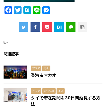
F
T
H
Li
M
a
w
at
n
e
c
itt
e
e
s
e
er
n
s
b
a
e
-
o
n
関連記事
o
g
k
er
アジア
海外
香港＆マカオ
アジア
旅行記事
海外
タイで滞在期間を30日間延長する方
法