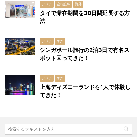
アジア
旅行記事
海外
タイで滞在期間を30日間延長する方
法
アジア
海外
シンガポール旅行の2泊3日で有名ス
ポット回ってきた！
アジア
海外
上海ディズニーランドを1人で体験し
てきた！