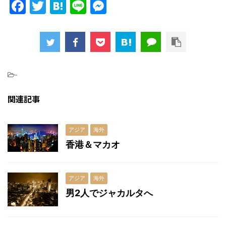
F
T
H
Li
M
a
w
at
n
e
c
itt
e
e
s
e
er
n
s
b
a
e
-
o
n
関連記事
o
g
k
er
アジア
海外
香港＆マカオ
アジア
海外
男2人でジャカルタへ