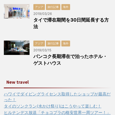
アジア
旅行記事
海外
2019/03/26
タイで滞在期間を30日間延長する方
法
アジア
旅行記事
海外
2019/03/15
バンコク長期滞在で泊ったホテル・
ゲストハウス
New travel
ハワイでダイビングライセンス取得したショップが最高だ
った！
タイのソンクラン(水かけ祭り)はこうやって楽しむ！
ヒルナンデス放送「チョコプラの格安世界一周ツアー！」