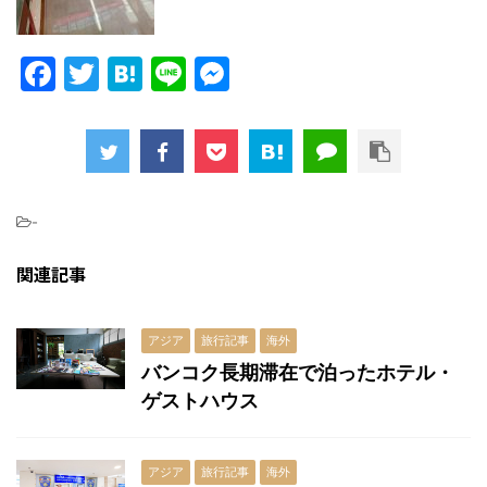
F
T
H
Li
M
a
w
at
n
e
c
itt
e
e
s
e
er
n
s
b
a
e
-
o
n
関連記事
o
g
k
er
アジア
旅行記事
海外
バンコク長期滞在で泊ったホテル・
ゲストハウス
アジア
旅行記事
海外