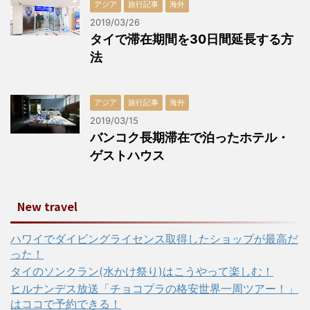
アジア
旅行記事
海外
2019/03/26
タイで滞在期間を30日間延長する方
法
アジア
旅行記事
海外
2019/03/15
バンコク長期滞在で泊ったホテル・
ゲストハウス
New travel
ハワイでダイビングライセンス取得したショップが最高だ
った！
タイのソンクラン(水かけ祭り)はこうやって楽しむ！
ヒルナンデス放送「チョコプラの格安世界一周ツアー！」
はココで予約できる！