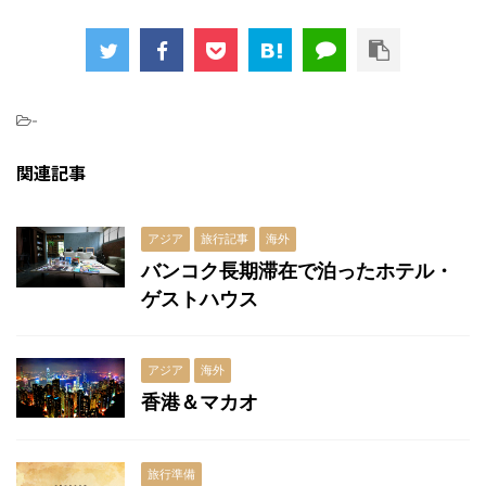
a
w
at
n
e
c
itt
e
e
s
e
er
n
s
b
a
e
-
o
n
関連記事
o
g
k
er
アジア
旅行記事
海外
バンコク長期滞在で泊ったホテル・
ゲストハウス
アジア
海外
香港＆マカオ
旅行準備