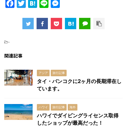
F
T
H
Li
M
a
w
at
n
e
c
itt
e
e
s
e
er
n
s
b
a
e
-
o
n
関連記事
o
g
k
er
アジア
旅行記事
タイ・バンコクに2ヶ月の長期滞在し
ています。
ハワイ
旅行記事
海外
ハワイでダイビングライセンス取得
したショップが最高だった！