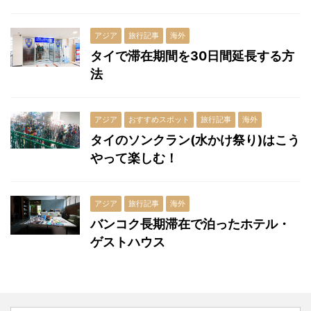
アジア
旅行記事
海外
タイで滞在期間を30日間延長する方
法
アジア
おすすめスポット
旅行記事
海外
タイのソンクラン(水かけ祭り)はこう
やって楽しむ！
アジア
旅行記事
海外
バンコク長期滞在で泊ったホテル・
ゲストハウス