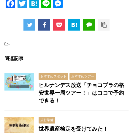
F
T
H
Li
M
a
w
at
n
e
c
itt
e
e
s
e
er
n
s
b
a
e
-
o
n
関連記事
o
g
k
er
おすすめスポット
おすすめツアー
ヒルナンデス放送「チョコプラの格
安世界一周ツアー！」はココで予約
できる！
旅行準備
世界遺産検定を受けてみた！