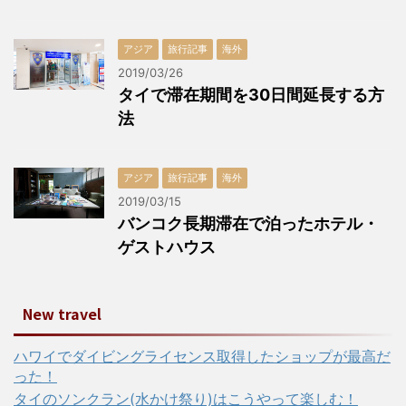
アジア
旅行記事
海外
2019/03/26
タイで滞在期間を30日間延長する方
法
アジア
旅行記事
海外
2019/03/15
バンコク長期滞在で泊ったホテル・
ゲストハウス
New travel
ハワイでダイビングライセンス取得したショップが最高だ
った！
タイのソンクラン(水かけ祭り)はこうやって楽しむ！