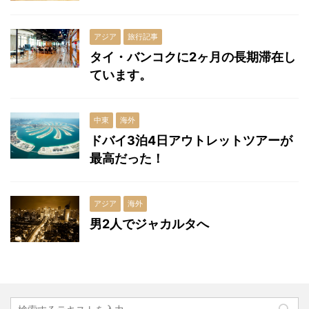
アジア
旅行記事
タイ・バンコクに2ヶ月の長期滞在し
ています。
中東
海外
ドバイ3泊4日アウトレットツアーが
最高だった！
アジア
海外
男2人でジャカルタへ